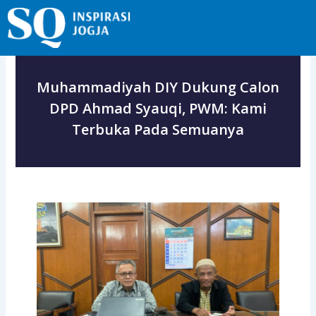
Skip
to
content
Muhammadiyah DIY Dukung Calon
DPD Ahmad Syauqi, PWM: Kami
Terbuka Pada Semuanya