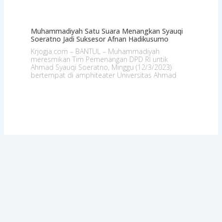
Muhammadiyah Satu Suara Menangkan Syauqi
Soeratno Jadi Suksesor Afnan Hadikusumo
Krjogja.com – BANTUL – Muhammadiyah
meresmikan Tim Pemenangan DPD RI untik
Ahmad Syauqi Soeratno, Minggu (12/3/2023)
bertempat di amphiteater Universitas Ahmad