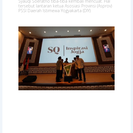
Syauqi Soeratno tiba-tiba kembali mencuat. Hal
tersebut lantaran ketua Asosiasi Provinsi (Asprov)
PSSI Daerah Istimewa Yogyakarta (DIY)