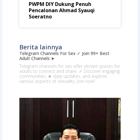
PWPM DIY Dukung Penuh
Pencalonan Ahmad Syauqi
Soeratno
Berita lainnya
Telegram Channels For Sex ✓ Join 99+ Best
Adult Channels ➤
Telegram channels for sex offer vibrant spaces for
adults to connect and share. ✓ Discover engaging
communities, ★ daily updates, and explore
various aspects of sexuality. Join now!