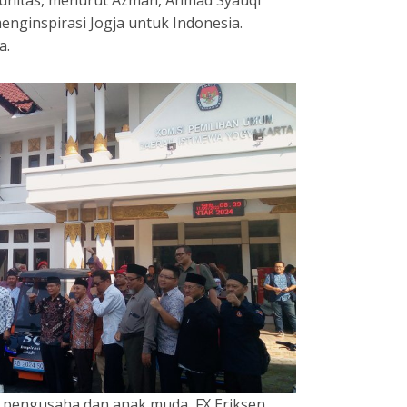
munitas, menurut Azman, Ahmad Syauqi
nginspirasi Jogja untuk Indonesia.
a.
i pengusaha dan anak muda, FX Eriksen