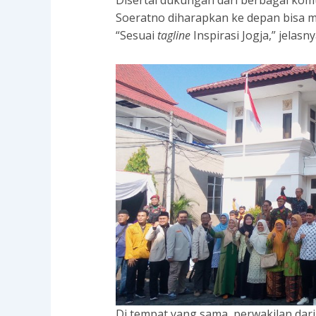
Disertai dukungan dari berbagai ko
Soeratno diharapkan ke depan bisa me
“Sesuai
tagline
Inspirasi Jogja,” jelasny
Di tempat yang sama, perwakilan dar