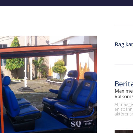
Bagika
Berit
Maximer
Välkoms
Att navig
en spänna
aktörer 