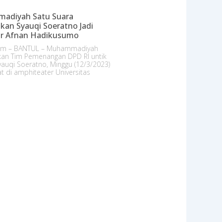
adiyah Satu Suara
an Syauqi Soeratno Jadi
or Afnan Hadikusumo
com – BANTUL – Muhammadiyah
an Tim Pemenangan DPD RI untik
auqi Soeratno, Minggu (12/3/2023)
 di amphiteater Universitas