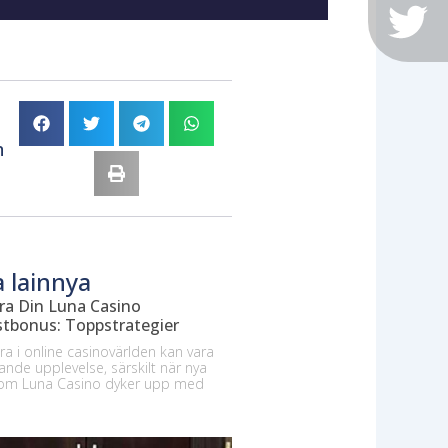
n
a lainnya
a Din Luna Casino
tbonus: Toppstrategier
era i online casinovärlden kan vara
nde upplevelse, särskilt när nya
som Luna Casino dyker upp med