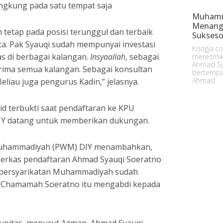
ngkung pada satu tempat saja
Muhamm
Menangk
 tetap pada posisi terunggul dan terbaik
Sukses
ta. Pak Syauqi sudah mempunyai investasi
Krjogja.
s di berbagai kalangan.
Insyaallah
, sebagai
meresmik
Ahmad Sy
ima semua kalangan. Sebagai konsultan
bertempat
Ahmad
liau juga pengurus Kadin,” jelasnya.
id terbukti saat pendaftaran ke KPU
DIY datang untuk memberikan dukungan.
 Muhammadiyah (PWM) DIY menambahkan,
berkas pendaftaran Ahmad Syauqi Soeratno
a persyarikatan Muhammadiyah sudah
ti Chamamah Soeratno itu mengabdi kepada