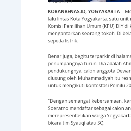
11/05/2023
KORANBENAS.ID, YOGYAKARTA
– Me
lalu lintas Kota Yogyakarta, satu uni
Komisi Pemilihan Umum (KPU) DIY di 
mengantarkan seorang tokoh. Di belak
sepeda listrik.
Benar juga, begitu terparkir di halam
penumpangnya turun. Dia adalah Ahm
pendukungnya, calon anggota Dewan 
diusung oleh Muhammadiyah itu resmi
untuk mengikuti kontestasi Pemilu 20
“Dengan semangat kebersamaan, ka
Soeratno mendaftar sebagai calon a
merepresentasikan warga Yogyakarta
bicara tim Syauqi atau SQ.