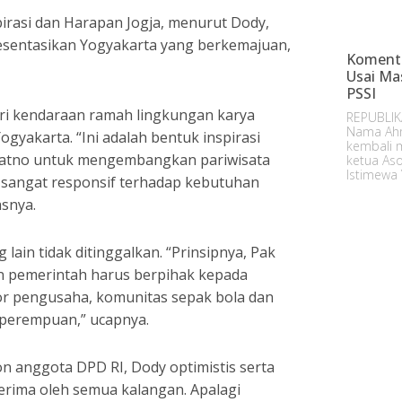
rasi dan Harapan Jogja, menurut Dody,
sentasikan Yogyakarta yang berkemajuan,
Komenta
Usai Ma
PSSI
ari kendaraan ramah lingkungan karya
REPUBLIK
Nama Ahm
yakarta. “Ini adalah bentuk inspirasi
kembali m
ratno untuk mengembangkan pariwisata
ketua Aso
Istimewa 
sangat responsif terhadap kebutuhan
asnya.
ain tidak ditinggalkan. “Prinsipnya, Pak
an pemerintah harus berpihak kepada
tor pengusaha, komunitas sepak bola dan
 perempuan,” ucapnya.
on anggota DPD RI, Dody optimistis serta
terima oleh semua kalangan. Apalagi