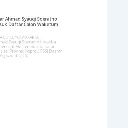
r Ahmad Syauqi Soeratno
suk Daftar Calon Waketum
A.CO.ID, YOGYAKARTA —
ad Syauqi Soeratno tiba-tiba
encuat. Hal tersebut lantaran
siasi Provinsi (Asprov) PSSI Daerah
Yogyakarta (DIY)