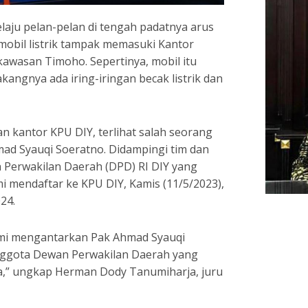
laju pelan-pelan di tengah padatnya arus
t mobil listrik tampak memasuki Kantor
kawasan Timoho. Sepertinya, mobil itu
angnya ada iring-iringan becak listrik dan
an kantor KPU DIY, terlihat salah seorang
ad Syauqi Soeratno. Didampingi tim dan
Perwakilan Daerah (DPD) RI DIY yang
 mendaftar ke KPU DIY, Kamis (11/5/2023),
24.
mi mengantarkan Pak Ahmad Syauqi
nggota Dewan Perwakilan Daerah yang
,” ungkap Herman Dody Tanumiharja, juru