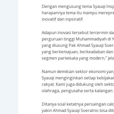
Dengan mengusung tema Syauqi Inspi
harapannya tema itu mampu merepre
inovatif dan inpsiratif.
Adapun inovasi tersebut tercermin d
perguruan tinggi Muhammadiyah di Yog
yang diusung Pak Ahmad Syauqi Soe
yang berkemajuan, berkeadaban dan 
segmen pariwisata yang modern,” jel
Namun demikian sektor ekonomi yang l
Syauqi menginginkan setiap kebijak
rakyat. Kami juga didukung oleh sek
olahraga, pengusaha serta kalangan
Ditanya soal ketatnya persaingan cal
yakin Ahmad Syauqi Soeratno bisa di