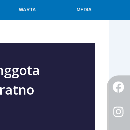
WARTA
MEDIA
Anggota
F
I
Tw
ratno