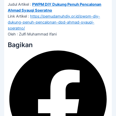
Judul Artikel :
PWPM DIY Dukung Penuh Pencalonan
Ahmad Syauqi Soeratno
Link Artikel :
https://pemudamuhdiy.or.id/pwpm-diy-
dukung-penuh-pencalonan-dpd-ahmad-syauqi-
soeratno/
Oleh : Zulfi Muhammad Ifani
Bagikan