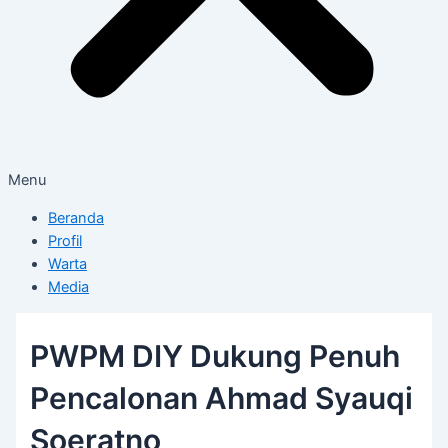
Menu
Beranda
Profil
Warta
Media
PWPM DIY Dukung Penuh
Pencalonan Ahmad Syauqi
Soeratno