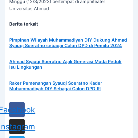
Minggu (12/3/2023) bertempat di amphiteater
Universitas Ahmad
Berita terkait
Pimpinan Wilayah Muhammadiyah DIY Dukung Ahmad
Syauqi Soeratno sebagai Calon DPD di Pemilu 2024
Ahmad Syauqi Soeratno Ajak Generasi Muda Peduli
Isu Lingkungan
Raker Pemenangan Syauqi Soeratno Kader
Muhammadiyah DIY Sebagai Calon DPD RI
Facebook
Instagram