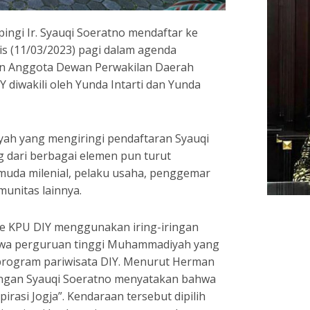
pingi Ir. Syauqi Soeratno mendaftar ke
s (11/03/2023) pagi dalam agenda
on Anggota Dewan Perwakilan Daerah
 diwakili oleh Yunda Intarti dan Yunda
ah yang mengiringi pendaftaran Syauqi
 dari berbagai elemen pun turut
muda milenial, pelaku usaha, penggemar
unitas lainnya.
ke KPU DIY menggunakan iring-iringan
siswa perguruan tinggi Muhammadiyah yang
program pariwisata DIY. Menurut Herman
angan Syauqi Soeratno menyatakan bahwa
rasi Jogja”. Kendaraan tersebut dipilih