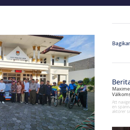
Bagika
Berit
Maximer
Välkoms
Att navig
en spänna
aktörer 