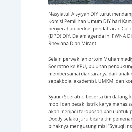
11/05/2023
Nasyiatul ‘Aisyiyah DIY turut mendam
Komisi Pemilihan Umum DIY hari Kami
penyerahan berkas pendaftaran Cal
(DPD) DIY. Dalam agenda ini PWNA DIY
Rheviana Dian Miranti.
Selain perwakilan ortom Muhammadiy
Soeratno ke KPU, puluhan pendukung
membersamai diantaranya dari anak 
sepakbola, akademisi, UMKM, dan kom
Syauqi Soeratno beserta tim datang 
mobil dan becak listrik karya maha
akan menjadi terobosan baru untuk 
Doddy selaku juru bicara tim pemen
pihaknya mengusung misi “Syauqi Inspi