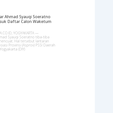
r Ahmad Syauqi Soeratno
suk Daftar Calon Waketum
A.CO.ID, YOGYAKARTA —
ad Syauqi Soeratno tiba-tiba
encuat. Hal tersebut lantaran
siasi Provinsi (Asprov) PSSI Daerah
Yogyakarta (DIY)