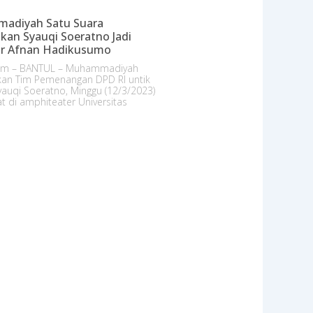
adiyah Satu Suara
an Syauqi Soeratno Jadi
or Afnan Hadikusumo
com – BANTUL – Muhammadiyah
an Tim Pemenangan DPD RI untik
auqi Soeratno, Minggu (12/3/2023)
 di amphiteater Universitas