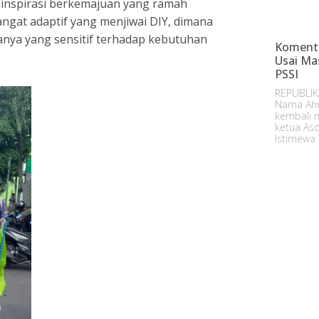
 inspirasi berkemajuan yang ramah
gat adaptif yang menjiwai DIY, dimana
nya yang sensitif terhadap kebutuhan
Komenta
Usai Ma
PSSI
REPUBLIK
Nama Ahm
kembali m
ketua Aso
Istimewa 