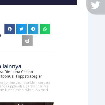
n
a lainnya
a Din Luna Casino
tbonus: Toppstrategier
era i online casinovärlden kan vara
nde upplevelse, särskilt när nya
som Luna Casino dyker upp med