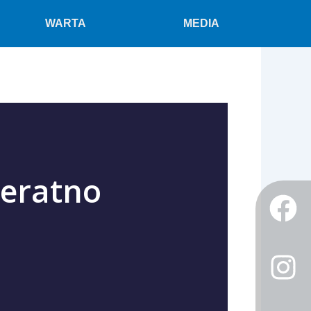
WARTA
MEDIA
oeratno
F
I
Tw