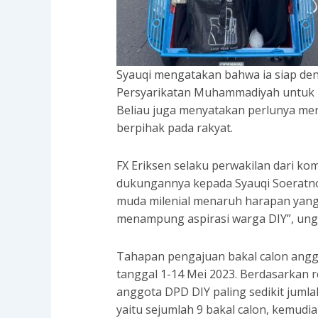
Syauqi mengatakan bahwa ia siap den
Persyarikatan Muhammadiyah untuk ma
Beliau juga menyatakan perlunya me
berpihak pada rakyat.
FX Eriksen selaku perwakilan dari 
dukungannya kepada Syauqi Soeratno
muda milenial menaruh harapan yang
menampung aspirasi warga DIY”, ung
Tahapan pengajuan bakal calon ang
tanggal 1-14 Mei 2023. Berdasarkan r
anggota DPD DIY paling sedikit jumla
yaitu sejumlah 9 bakal calon, kemud