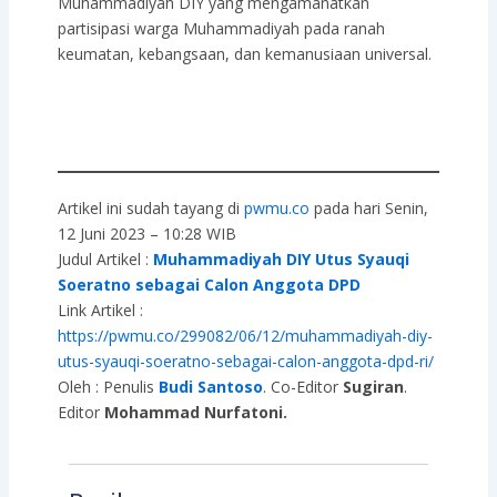
Muhammadiyah DIY yang mengamanatkan
partisipasi warga Muhammadiyah pada ranah
keumatan, kebangsaan, dan kemanusiaan universal.
Artikel ini sudah tayang di
pwmu.co
pada hari Senin,
12 Juni 2023 – 10:28 WIB
Judul Artikel :
Muhammadiyah DIY Utus Syauqi
Soeratno sebagai Calon Anggota DPD
Link Artikel :
https://pwmu.co/299082/06/12/muhammadiyah-diy-
utus-syauqi-soeratno-sebagai-calon-anggota-dpd-ri/
Oleh : Penulis
Budi Santoso
. Co-Editor
Sugiran
.
Editor
Mohammad Nurfatoni.