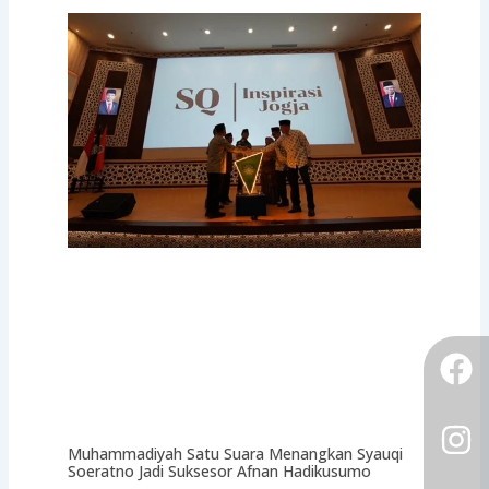
F
I
Tw
Muhammadiyah Satu Suara Menangkan Syauqi
Soeratno Jadi Suksesor Afnan Hadikusumo