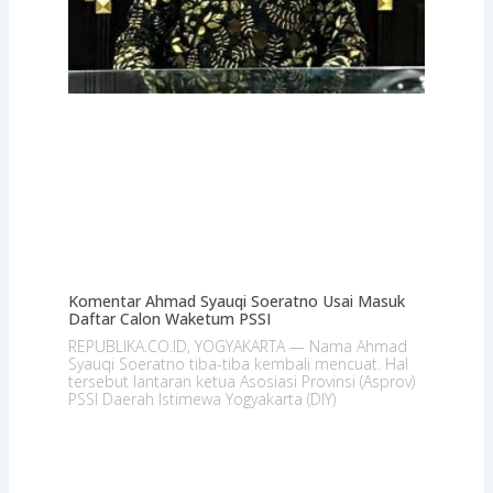
Komentar Ahmad Syauqi Soeratno Usai Masuk
Daftar Calon Waketum PSSI
REPUBLIKA.CO.ID, YOGYAKARTA — Nama Ahmad
Syauqi Soeratno tiba-tiba kembali mencuat. Hal
tersebut lantaran ketua Asosiasi Provinsi (Asprov)
PSSI Daerah Istimewa Yogyakarta (DIY)