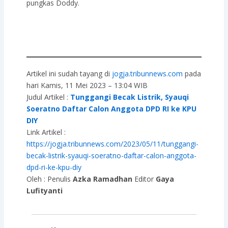
pungkas Doddy.
Artikel ini sudah tayang di
jogja.tribunnews.com
pada
hari Kamis, 11 Mei 2023 – 13:04 WIB
Judul Artikel :
Tunggangi Becak Listrik, Syauqi
Soeratno Daftar Calon Anggota DPD RI ke KPU
DIY
Link Artikel :
https://jogja.tribunnews.com/2023/05/11/tunggangi-
becak-listrik-syauqi-soeratno-daftar-calon-anggota-
dpd-ri-ke-kpu-diy
Oleh : Penulis
Azka Ramadhan
Editor
Gaya
Lufityanti