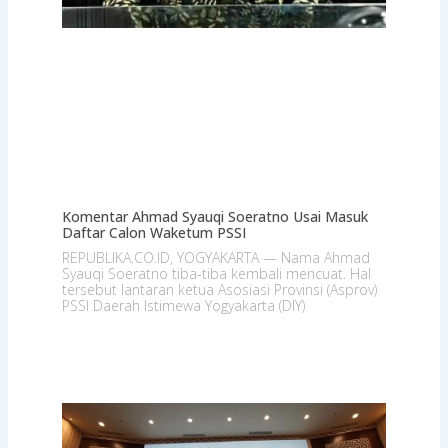
Komentar Ahmad Syauqi Soeratno Usai Masuk
Daftar Calon Waketum PSSI
REPUBLIKA.CO.ID, YOGYAKARTA — Nama Ahmad
Syauqi Soeratno tiba-tiba kembali mencuat. Hal
tersebut lantaran ketua Asosiasi Provinsi (Asprov)
PSSI Daerah Istimewa Yogyakarta (DIY)