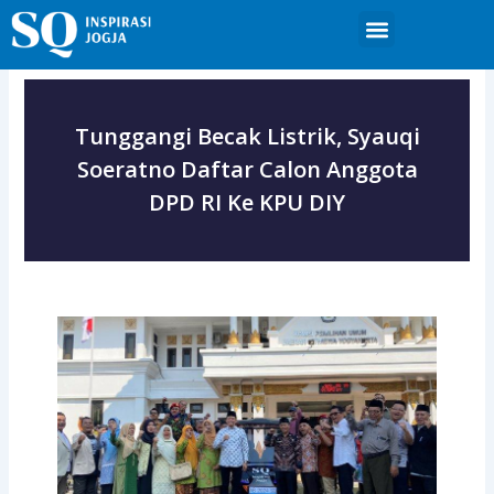
Skip
Menu
to
content
Tunggangi Becak Listrik, Syauqi
Soeratno Daftar Calon Anggota
DPD RI Ke KPU DIY