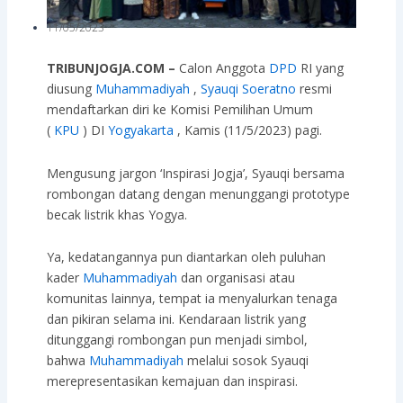
11/05/2023
TRIBUNJOGJA.COM –
Calon Anggota
DPD
RI yang
diusung
Muhammadiyah
,
Syauqi Soeratno
resmi
mendaftarkan diri ke Komisi Pemilihan Umum
(
KPU
) DI
Yogyakarta
, Kamis (11/5/2023) pagi.
Mengusung jargon ‘Inspirasi Jogja’, Syauqi bersama
rombongan datang dengan menunggangi prototype
becak listrik khas Yogya.
Ya, kedatangannya pun diantarkan oleh puluhan
kader
Muhammadiyah
dan organisasi atau
komunitas lainnya, tempat ia menyalurkan tenaga
dan pikiran selama ini. Kendaraan listrik yang
ditunggangi rombongan pun menjadi simbol,
bahwa
Muhammadiyah
melalui sosok Syauqi
merepresentasikan kemajuan dan inspirasi.