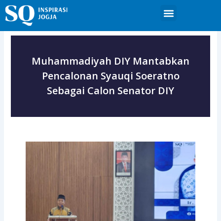
Skip
Menu
to
content
Muhammadiyah DIY Mantabkan
Pencalonan Syauqi Soeratno
Sebagai Calon Senator DIY