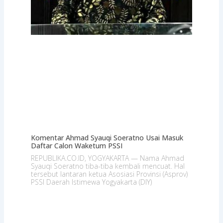
Komentar Ahmad Syauqi Soeratno Usai Masuk
Daftar Calon Waketum PSSI
REPUBLIKA.CO.ID, YOGYAKARTA — Nama Ahmad
Syauqi Soeratno tiba-tiba kembali mencuat. Hal
tersebut lantaran ketua Asosiasi Provinsi (Asprov)
PSSI Daerah Istimewa Yogyakarta (DIY)