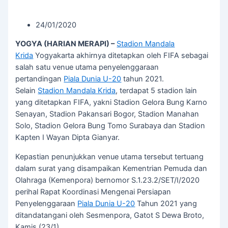
24/01/2020
YOGYA (HARIAN MERAPI) –
Stadion Mandala
Krida
Yogyakarta akhirnya ditetapkan oleh FIFA sebagai
salah satu venue utama penyelenggaraan
pertandingan
Piala Dunia U-20
tahun 2021.
Selain
Stadion Mandala Krida
, terdapat 5 stadion lain
yang ditetapkan FIFA, yakni Stadion Gelora Bung Karno
Senayan, Stadion Pakansari Bogor, Stadion Manahan
Solo, Stadion Gelora Bung Tomo Surabaya dan Stadion
Kapten I Wayan Dipta Gianyar.
Kepastian penunjukkan venue utama tersebut tertuang
dalam surat yang disampaikan Kementrian Pemuda dan
Olahraga (Kemenpora) bernomor S.1.23.2/SET/I/2020
perihal Rapat Koordinasi Mengenai Persiapan
Penyelenggaraan
Piala Dunia U-20
Tahun 2021 yang
ditandatangani oleh Sesmenpora, Gatot S Dewa Broto,
Kamis (23/1).