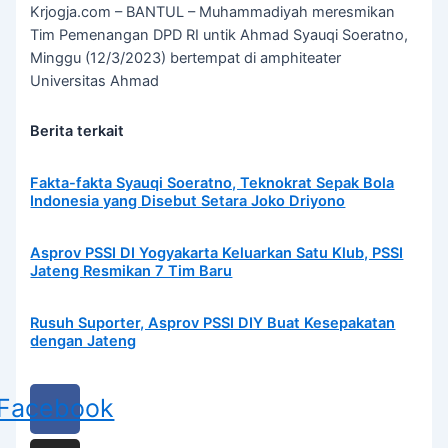
Krjogja.com – BANTUL – Muhammadiyah meresmikan
Tim Pemenangan DPD RI untik Ahmad Syauqi Soeratno,
Minggu (12/3/2023) bertempat di amphiteater
Universitas Ahmad
Berita terkait
Fakta-fakta Syauqi Soeratno, Teknokrat Sepak Bola
Indonesia yang Disebut Setara Joko Driyono
Asprov PSSI DI Yogyakarta Keluarkan Satu Klub, PSSI
Jateng Resmikan 7 Tim Baru
Rusuh Suporter, Asprov PSSI DIY Buat Kesepakatan
dengan Jateng
Facebook