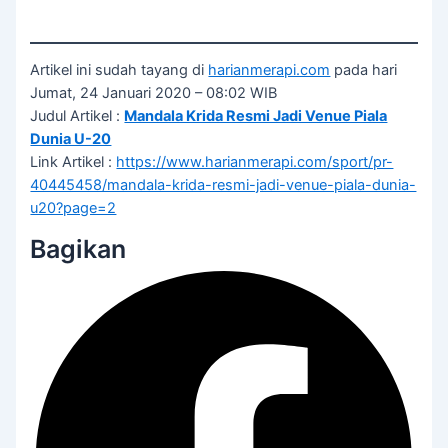
Artikel ini sudah tayang di
harianmerapi.com
pada hari
Jumat, 24 Januari 2020 – 08:02 WIB
Judul Artikel :
Mandala Krida Resmi Jadi Venue Piala
Dunia U-20
Link Artikel :
https://www.harianmerapi.com/sport/pr-
40445458/mandala-krida-resmi-jadi-venue-piala-dunia-
u20?page=2
Bagikan