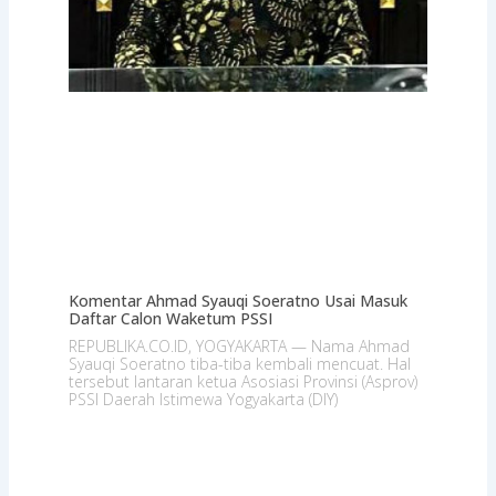
Komentar Ahmad Syauqi Soeratno Usai Masuk
Daftar Calon Waketum PSSI
REPUBLIKA.CO.ID, YOGYAKARTA — Nama Ahmad
Syauqi Soeratno tiba-tiba kembali mencuat. Hal
tersebut lantaran ketua Asosiasi Provinsi (Asprov)
PSSI Daerah Istimewa Yogyakarta (DIY)