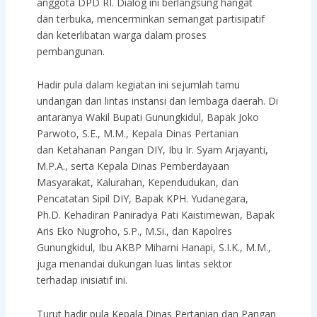
anggota DPD RI. Dialog ini berlangsung hangat
dan terbuka, mencerminkan semangat partisipatif
dan keterlibatan warga dalam proses
pembangunan.
Hadir pula dalam kegiatan ini sejumlah tamu
undangan dari lintas instansi dan lembaga daerah. Di
antaranya Wakil Bupati Gunungkidul, Bapak Joko
Parwoto, S.E., M.M., Kepala Dinas Pertanian
dan Ketahanan Pangan DIY, Ibu Ir. Syam Arjayanti,
M.P.A., serta Kepala Dinas Pemberdayaan
Masyarakat, Kalurahan, Kependudukan, dan
Pencatatan Sipil DIY, Bapak KPH. Yudanegara,
Ph.D. Kehadiran Paniradya Pati Kaistimewan, Bapak
Aris Eko Nugroho, S.P., M.Si., dan Kapolres
Gunungkidul, Ibu AKBP Miharni Hanapi, S.I.K., M.M.,
juga menandai dukungan luas lintas sektor
terhadap inisiatif ini.
Turut hadir pula Kepala Dinas Pertanian dan Pangan