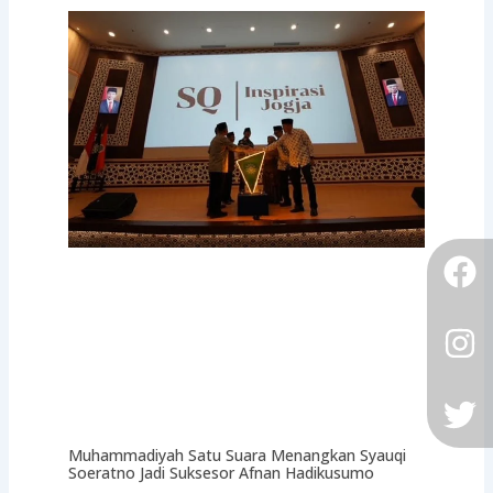
F
I
Tw
Muhammadiyah Satu Suara Menangkan Syauqi
Soeratno Jadi Suksesor Afnan Hadikusumo