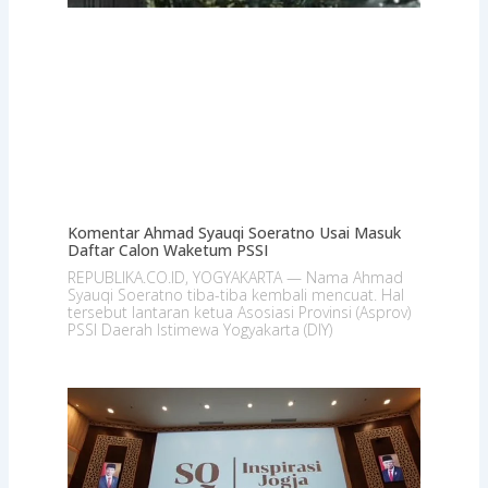
Komentar Ahmad Syauqi Soeratno Usai Masuk
Daftar Calon Waketum PSSI
REPUBLIKA.CO.ID, YOGYAKARTA — Nama Ahmad
Syauqi Soeratno tiba-tiba kembali mencuat. Hal
tersebut lantaran ketua Asosiasi Provinsi (Asprov)
PSSI Daerah Istimewa Yogyakarta (DIY)