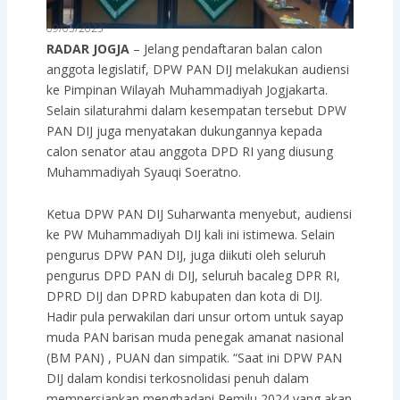
09/05/2023
RADAR JOGJA
– Jelang pendaftaran balan calon
anggota legislatif, DPW PAN DIJ melakukan audiensi
ke Pimpinan Wilayah Muhammadiyah Jogjakarta.
Selain silaturahmi dalam kesempatan tersebut DPW
PAN DIJ juga menyatakan dukungannya kepada
calon senator atau anggota DPD RI yang diusung
Muhammadiyah Syauqi Soeratno.
Ketua DPW PAN DIJ Suharwanta menyebut, audiensi
ke PW Muhammadiyah DIJ kali ini istimewa. Selain
pengurus DPW PAN DIJ, juga diikuti oleh seluruh
pengurus DPD PAN di DIJ, seluruh bacaleg DPR RI,
DPRD DIJ dan DPRD kabupaten dan kota di DIJ.
Hadir pula perwakilan dari unsur ortom untuk sayap
muda PAN barisan muda penegak amanat nasional
(BM PAN) , PUAN dan simpatik. “Saat ini DPW PAN
DIJ dalam kondisi terkosnolidasi penuh dalam
mempersiapkan menghadapi Pemilu 2024 yang akan