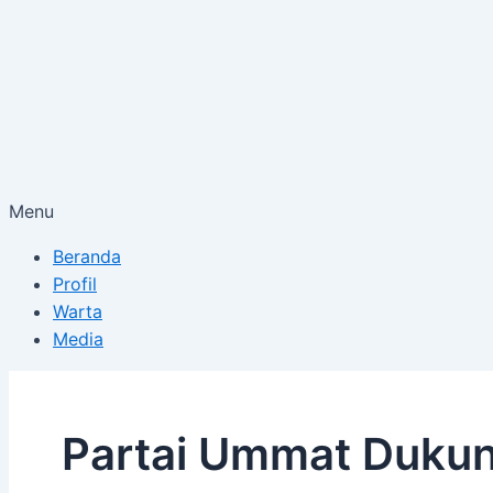
Menu
Beranda
Profil
Warta
Media
Partai Ummat Dukun