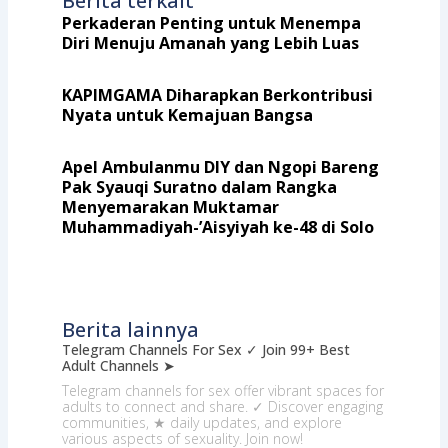
Berita terkait
Perkaderan Penting untuk Menempa
Diri Menuju Amanah yang Lebih Luas
KAPIMGAMA Diharapkan Berkontribusi
Nyata untuk Kemajuan Bangsa
Apel Ambulanmu DIY dan Ngopi Bareng
Pak Syauqi Suratno dalam Rangka
Menyemarakan Muktamar
Muhammadiyah-’Aisyiyah ke-48 di Solo
Berita lainnya
Telegram Channels For Sex ✓ Join 99+ Best
Adult Channels ➤
Telegram channels for sex offer vibrant spaces for
adults to connect and share. ✓ Discover engaging
communities, ★ daily updates, and explore
various aspects of sexuality. Join now!