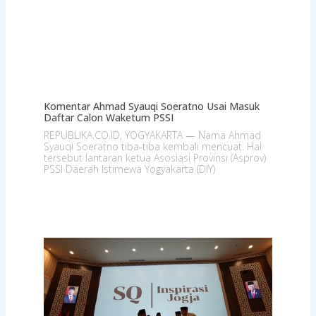
Komentar Ahmad Syauqi Soeratno Usai Masuk
Daftar Calon Waketum PSSI
REPUBLIKA.CO.ID, YOGYAKARTA — Nama Ahmad
Syauqi Soeratno tiba-tiba kembali mencuat. Hal
tersebut lantaran ketua Asosiasi Provinsi (Asprov)
PSSI Daerah Istimewa Yogyakarta (DIY)