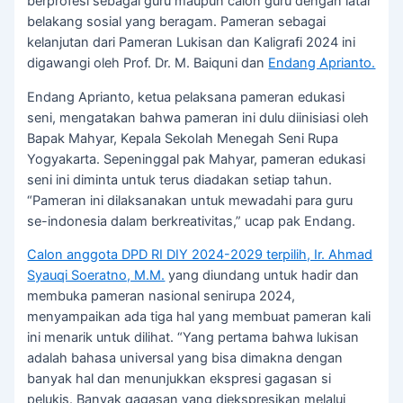
berprofesi sebagai guru maupun calon guru dengan latar
belakang sosial yang beragam. Pameran sebagai
kelanjutan dari Pameran Lukisan dan Kaligrafi 2024 ini
digawangi oleh Prof. Dr. M. Baiquni dan
Endang Aprianto.
Endang Aprianto, ketua pelaksana pameran edukasi
seni, mengatakan bahwa pameran ini dulu diinisiasi oleh
Bapak Mahyar, Kepala Sekolah Menegah Seni Rupa
Yogyakarta. Sepeninggal pak Mahyar, pameran edukasi
seni ini diminta untuk terus diadakan setiap tahun.
“Pameran ini dilaksanakan untuk mewadahi para guru
se-indonesia dalam berkreativitas,” ucap pak Endang.
Calon anggota DPD RI DIY 2024-2029 terpilih, Ir. Ahmad
Syauqi Soeratno, M.M.
yang diundang untuk hadir dan
membuka pameran nasional senirupa 2024,
menyampaikan ada tiga hal yang membuat pameran kali
ini menarik untuk dilihat. “Yang pertama bahwa lukisan
adalah bahasa universal yang bisa dimakna dengan
banyak hal dan menunjukkan ekspresi gagasan si
pelukis. Banyak gagasan yang diekspresikan melalui