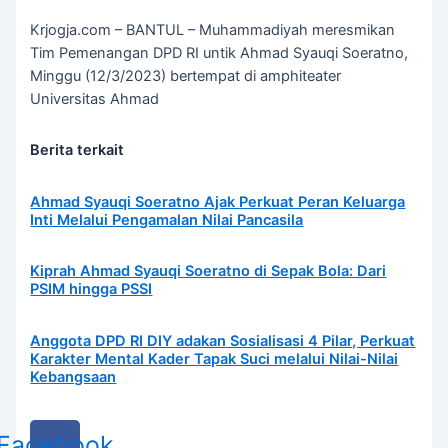
Krjogja.com – BANTUL – Muhammadiyah meresmikan
Tim Pemenangan DPD RI untik Ahmad Syauqi Soeratno,
Minggu (12/3/2023) bertempat di amphiteater
Universitas Ahmad
Berita terkait
Ahmad Syauqi Soeratno Ajak Perkuat Peran Keluarga
Inti Melalui Pengamalan Nilai Pancasila
Kiprah Ahmad Syauqi Soeratno di Sepak Bola: Dari
PSIM hingga PSSI
Anggota DPD RI DIY adakan Sosialisasi 4 Pilar, Perkuat
Karakter Mental Kader Tapak Suci melalui Nilai-Nilai
Kebangsaan
Facebook