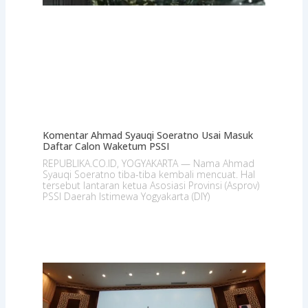
Komentar Ahmad Syauqi Soeratno Usai Masuk
Daftar Calon Waketum PSSI
REPUBLIKA.CO.ID, YOGYAKARTA — Nama Ahmad
Syauqi Soeratno tiba-tiba kembali mencuat. Hal
tersebut lantaran ketua Asosiasi Provinsi (Asprov)
PSSI Daerah Istimewa Yogyakarta (DIY)