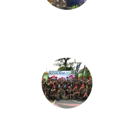
Religius
Nasionalis
Kharismatik
Egaliter