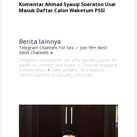
Komentar Ahmad Syauqi Soeratno Usai
Masuk Daftar Calon Waketum PSSI
Berita lainnya
Telegram Channels For Sex ✓ Join 99+ Best
Adult Channels ➤
Telegram channels for sex offer vibrant spaces for
adults to connect and share. ✓ Discover engaging
communities, ★ daily updates, and explore
various aspects of sexuality. Join now!