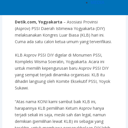
MEDIA
24/03/2019
Detik.com, Yogyakarta
– Asosiasi Provinsi
(Asprov) PSSI Daerah Istimewa Yogyakarta (DIY)
melaksanakan Kongres Luar Biasa (KLB) hari ini.
Cuma ada satu calon ketua umum yang terverifikasi.
KLB Asprov PSSI DIY digelar di Monumen PSSI,
Kompleks Wisma Soeratin, Yogyakarta. Acara ini
untuk memilih kepengurusan baru Asprov PSSI DIY
yang sempat terjadi dinamika organisasi. KLB itu
dihadiri langsung oleh Komite Eksekutif PSSI, Yoyok
Sukawi.
“Atas nama KONI kami sambut baik KLB ini,
harapannya KLB pemilihan Ketum Asprov hanya
terjadi sekali ini saja, meski sah dan legal, namun
demikian (pemilihan lewat KLB) ini sebagai yang
terakhir, untuk membawa persepakbolaan DIY lebih